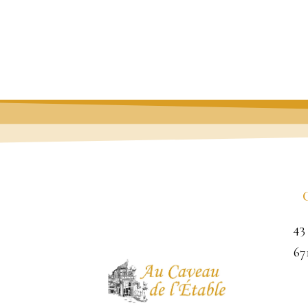
43
67